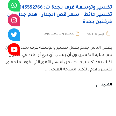
تكسير وتوسعة غرف بجدة ت: 0545552766
تكسير حائط – سعر قص الجدار – هدم جدار بين
غرفتين بجدة
تكسير و توسعة غرف
مارس 10, 2023
بعض الناس يهتم بعمل تكسير و توسعة غرف بجدة، ويريد أن
تتم عملية التكسير دون أن يسبب أي حرج أو غلط في الجدران ،
لذلك يعد تكسير حائط ، من أسهل الأمور التي يقوم بها مقاول
تكسير وهدم ، لتكبير مساحة الغرف ،...
المزيد