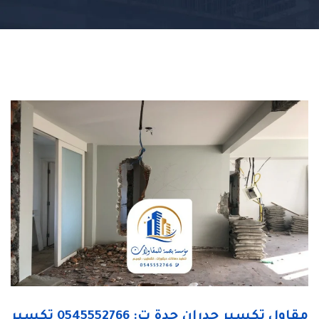
مقاول تكسير جدران جدة ت: 0545552766 تكسير