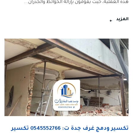
هذه العملية، حيث يقومون بإزالة الحوائط والجدران...
المزيد
تكسير ودمج غرف جدة ت: 0545552766 تكسير