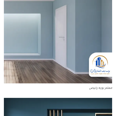
معلم بويه رخيص