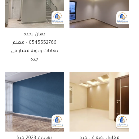
دهان بجدة
0545552766 – معلم
دهانات وبوية ممتاز في
جده
مقاول بويه في جده
دهانات 2023 جدة